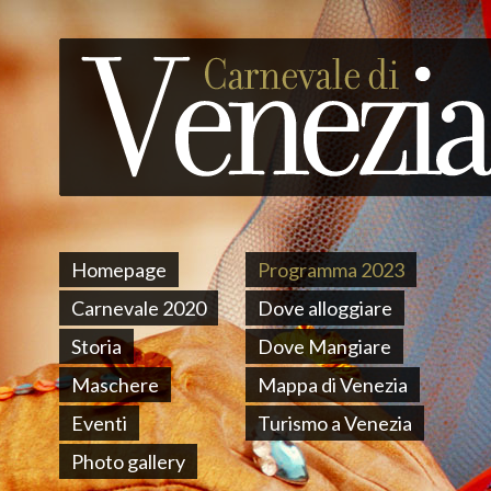
Homepage
Programma 2023
Carnevale 2020
Dove alloggiare
Storia
Dove Mangiare
Maschere
Mappa di Venezia
Eventi
Turismo a Venezia
Photo gallery